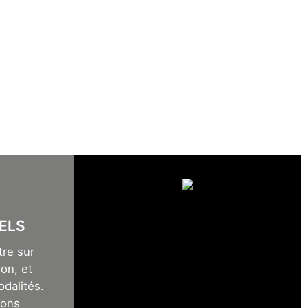
ELS
tre sur
on, et
odalités.
sons