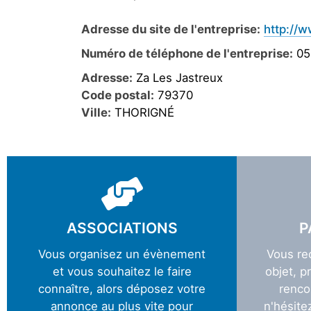
Adresse du site de l'entreprise:
http://
Numéro de téléphone de l'entreprise:
05
Adresse:
Za Les Jastreux
Code postal:
79370
Ville:
THORIGNÉ
ASSOCIATIONS
P
Vous organisez un évènement
Vous re
et vous souhaitez le faire
objet, p
connaître, alors déposez votre
renco
annonce au plus vite pour
n'hésite