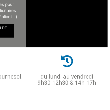
es pour
icitaires
épliant...)
U DE
ournesol.
du lundi au vendredi
9h30-12h30 & 14h-17h