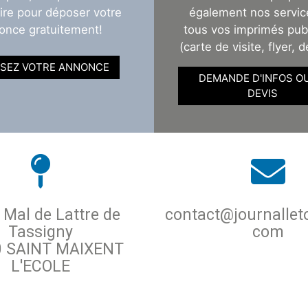
ire pour déposer votre
également nos servic
once gratuitement!
tous vos imprimés publ
(carte de visite, flyer, d
SEZ VOTRE ANNONCE
DEMANDE D'INFOS O
DEVIS
 Mal de Lattre de
contact@journallet
Tassigny
com
0 SAINT MAIXENT
L'ECOLE