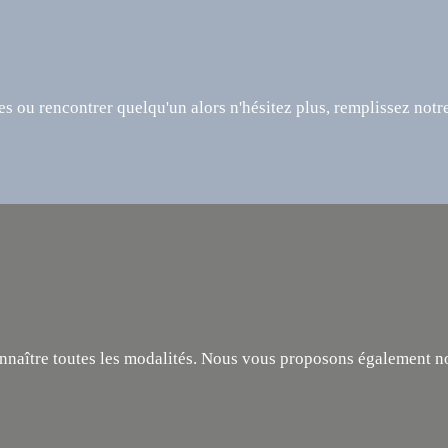
s ou rencontrer quelqu'un alors n'hésitez plus, remplissez not
onnaître toutes les modalités. Nous vous proposons également no