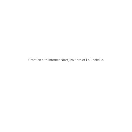
ACCUEIL
PROTECTION DES DONNÉES
MENTIONS LÉGALES
CGU
CONTACT
Création site internet Niort, Poitiers et La Rochelle.