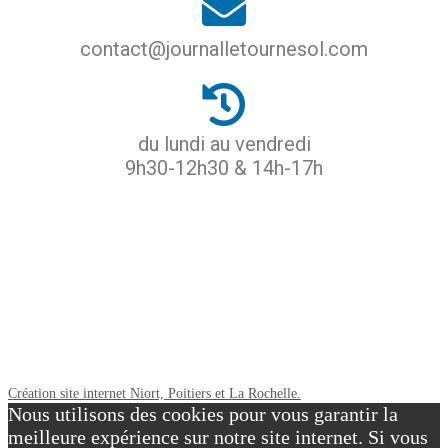
contact@journalletournesol.com
du lundi au vendredi
9h30-12h30 & 14h-17h
ACCUEIL
PROTECTION DES DONNÉES
MENTIONS LÉGALES
CGU
CONTACT
Création site internet Niort, Poitiers et La Rochelle.
Nous utilisons des cookies pour vous garantir la
meilleure expérience sur notre site internet. Si vous