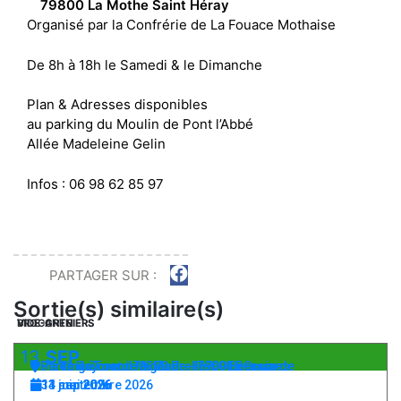
79800 La Mothe Saint Héray
Organisé par la Confrérie de La Fouace Mothaise
De 8h à 18h le Samedi & le Dimanche
Plan & Adresses disponibles
au parking du Moulin de Pont l’Abbé
Allée Madeleine Gelin
Infos : 06 98 62 85 97
PARTAGER SUR :
Sortie(s) similaire(s)
VIDE-GRENIERS
VIDE-GRENIERS
BROCANTE
13
SEP
Parking Zone de la Mude - 79000 Bessines
Stade de Foot - 79370 Prailles - La Couarde
Place Raymond Migaud - 16700 Bernac
13 septembre 2026
14 juin 2026
31 mai 2026