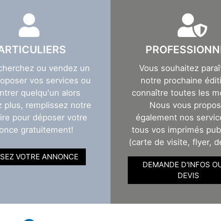
ARTICULIERS
PROFESSIONN
cherchez ou vendez un
Vous souhaitez paraî
roposer vos services ou
notre prochaine éditi
ntrer quelqu'un alors
connaître toutes les m
z plus, remplissez notre
Nous vous propo
ire pour déposer votre
également nos servic
once gratuitement!
tous vos imprimés publ
(carte de visite, flyer, d
SEZ VOTRE ANNONCE
DEMANDE D'INFOS O
DEVIS