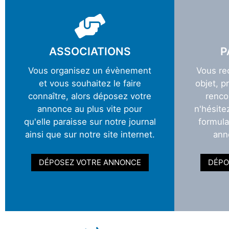
ASSOCIATIONS
P
Vous organisez un évènement
Vous re
et vous souhaitez le faire
objet, p
connaître, alors déposez votre
renco
annonce au plus vite pour
n'hésite
qu'elle paraisse sur notre journal
formula
ainsi que sur notre site internet.
ann
DÉPOSEZ VOTRE ANNONCE
DÉPO