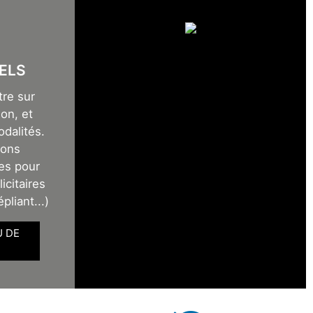
ELS
tre sur
on, et
odalités.
sons
es pour
icitaires
épliant...)
U DE