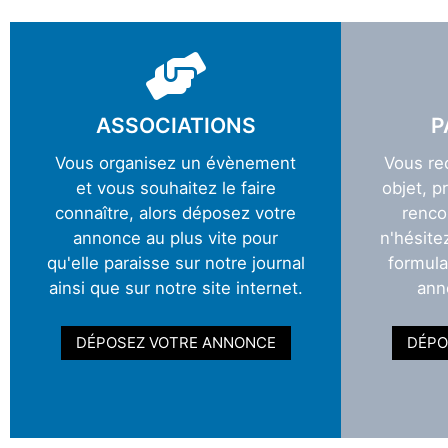
ASSOCIATIONS
P
Vous organisez un évènement
Vous re
et vous souhaitez le faire
objet, p
connaître, alors déposez votre
renco
annonce au plus vite pour
n'hésite
qu'elle paraisse sur notre journal
formula
ainsi que sur notre site internet.
ann
DÉPOSEZ VOTRE ANNONCE
DÉPO