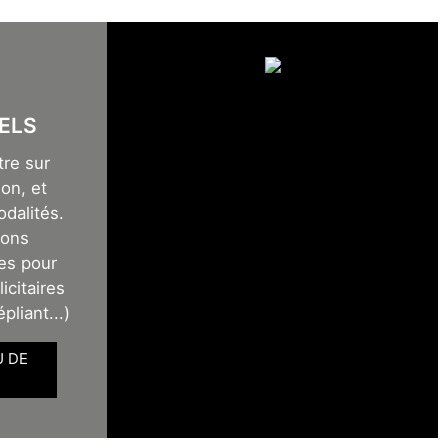
ELS
tre sur
on, et
odalités.
sons
es pour
icitaires
épliant...)
U DE