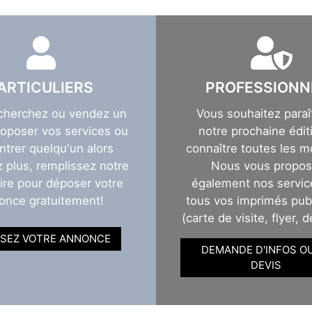
ARTICULIERS
PROFESSIONN
cherchez ou vendez un
Vous souhaitez paraî
roposer vos services ou
notre prochaine éditi
ntrer quelqu'un alors
connaître toutes les m
z plus, remplissez notre
Nous vous propo
ire pour déposer votre
également nos servic
once gratuitement!
tous vos imprimés publ
(carte de visite, flyer, d
SEZ VOTRE ANNONCE
DEMANDE D'INFOS O
DEVIS