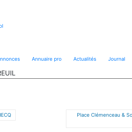
annonces
Annuaire pro
Actualités
Journal
REUIL
AHECQ
Place Clémenceau & So