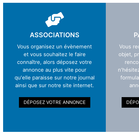
ASSOCIATIONS
P
Vous organisez un évènement
Vous re
et vous souhaitez le faire
objet, p
connaître, alors déposez votre
renco
annonce au plus vite pour
n'hésite
qu'elle paraisse sur notre journal
formula
ainsi que sur notre site internet.
ann
DÉPOSEZ VOTRE ANNONCE
DÉPO