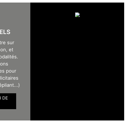
ELS
tre sur
on, et
odalités.
sons
es pour
icitaires
épliant...)
U DE