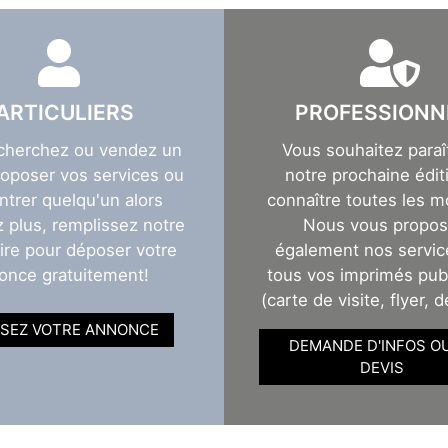
ARTICULIERS
PROFESSIONN
cherchez ou vendez un
Vous souhaitez paraî
roposer vos services ou
notre prochaine éditi
ntrer quelqu'un alors
connaître toutes les m
z plus, remplissez notre
Nous vous propo
ire pour déposer votre
également nos servic
once gratuitement!
tous vos imprimés publ
(carte de visite, flyer, d
SEZ VOTRE ANNONCE
DEMANDE D'INFOS O
DEVIS