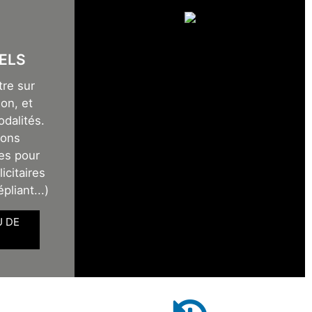
ELS
tre sur
on, et
odalités.
sons
es pour
icitaires
épliant...)
U DE