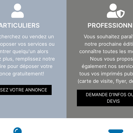
ARTICULIERS
PROFESSIONN
cherchez ou vendez un
Vous souhaitez paraî
roposer vos services ou
notre prochaine éditi
ntrer quelqu'un alors
connaître toutes les m
z plus, remplissez notre
Nous vous propo
ire pour déposer votre
également nos servic
once gratuitement!
tous vos imprimés publ
(carte de visite, flyer, d
SEZ VOTRE ANNONCE
DEMANDE D'INFOS O
DEVIS