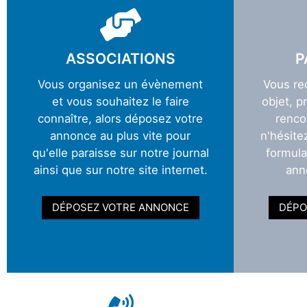
ASSOCIATIONS
P
Vous organisez un évènement
Vous re
et vous souhaitez le faire
objet, p
connaître, alors déposez votre
renco
annonce au plus vite pour
n'hésite
qu'elle paraisse sur notre journal
formula
ainsi que sur notre site internet.
ann
DÉPOSEZ VOTRE ANNONCE
DÉPO