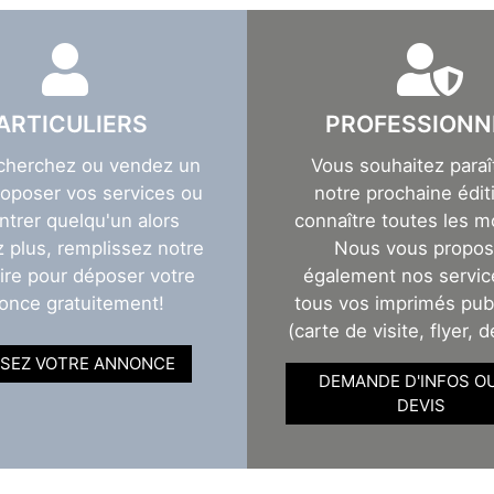
ARTICULIERS
PROFESSIONN
cherchez ou vendez un
Vous souhaitez paraî
roposer vos services ou
notre prochaine éditi
ntrer quelqu'un alors
connaître toutes les m
z plus, remplissez notre
Nous vous propo
ire pour déposer votre
également nos servic
once gratuitement!
tous vos imprimés publ
(carte de visite, flyer, d
SEZ VOTRE ANNONCE
DEMANDE D'INFOS O
DEVIS