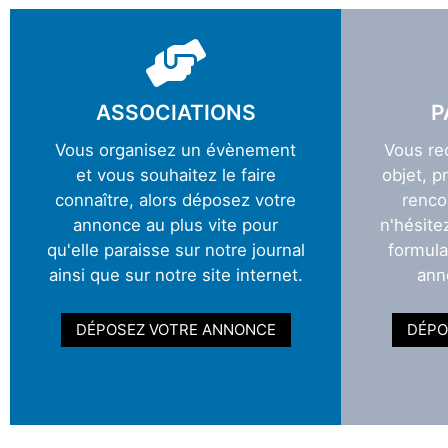
ASSOCIATIONS
P
Vous organisez un évènement
Vous re
et vous souhaitez le faire
objet, p
connaître, alors déposez votre
renco
annonce au plus vite pour
n'hésite
qu'elle paraisse sur notre journal
formula
ainsi que sur notre site internet.
ann
DÉPOSEZ VOTRE ANNONCE
DÉPO