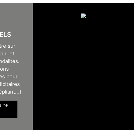
ELS
tre sur
on, et
odalités.
sons
es pour
icitaires
épliant...)
U DE