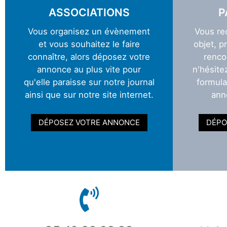
ASSOCIATIONS
P
Vous organisez un évènement
Vous re
et vous souhaitez le faire
objet, p
connaître, alors déposez votre
renco
annonce au plus vite pour
n'hésite
qu'elle paraisse sur notre journal
formula
ainsi que sur notre site internet.
ann
DÉPOSEZ VOTRE ANNONCE
DÉPO