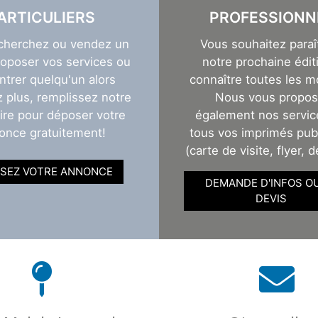
ARTICULIERS
PROFESSIONN
cherchez ou vendez un
Vous souhaitez paraî
roposer vos services ou
notre prochaine éditi
ntrer quelqu'un alors
connaître toutes les m
z plus, remplissez notre
Nous vous propo
ire pour déposer votre
également nos servic
once gratuitement!
tous vos imprimés publ
(carte de visite, flyer, d
SEZ VOTRE ANNONCE
DEMANDE D'INFOS O
DEVIS