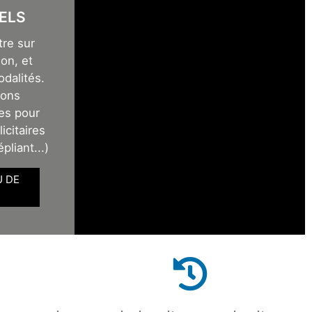
ELS
tre sur
on, et
odalités.
sons
es pour
icitaires
épliant...)
U DE